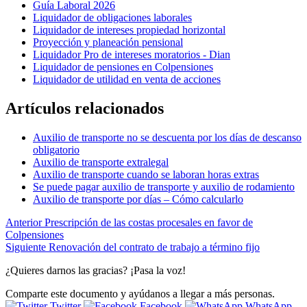
Guía Laboral 2026
Liquidador de obligaciones laborales
Liquidador de intereses propiedad horizontal
Proyección y planeación pensional
Liquidador Pro de intereses moratorios - Dian
Liquidador de pensiones en Colpensiones
Liquidador de utilidad en venta de acciones
Artículos relacionados
Auxilio de transporte no se descuenta por los días de descanso
obligatorio
Auxilio de transporte extralegal
Auxilio de transporte cuando se laboran horas extras
Se puede pagar auxilio de transporte y auxilio de rodamiento
Auxilio de transporte por días – Cómo calcularlo
Anterior
Prescripción de las costas procesales en favor de
Colpensiones
Siguiente
Renovación del contrato de trabajo a término fijo
¿Quieres darnos las gracias? ¡Pasa la voz!
Comparte este documento y ayúdanos a llegar a más personas.
Twitter
Facebook
WhatsApp