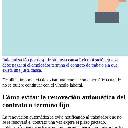
Indemnización por despido sin justa causa.
Indemnización que se
debe pagar si el empleador termina el contrato de trabajo sin que
exista una justa causa.
De allí la importancia de evitar una renovación automática cuando
no se quiere continuar con el vínculo laboral.
Cómo evitar la renovación automática del
contrato a término fijo
La renovación automática se evita notificando al trabajador que no
se le renovará el contrato una vez expire el plazo pactado,
notificación que debe hacerse con una anticipación no inferior a 30