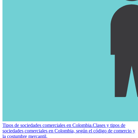
Tipos de sociedades comerciales en Colombia.
Clases y tipos de
sociedades comerciales en Colombia, según el código de comercio y
la costumbre mercantil.