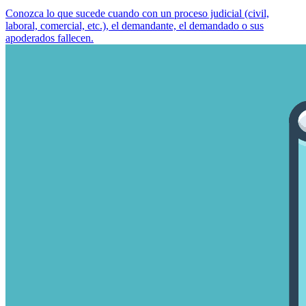
Conozca lo que sucede cuando con un proceso judicial (civil,
laboral, comercial, etc.), el demandante, el demandado o sus
apoderados fallecen.