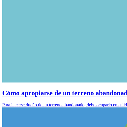
Cómo apropiarse de un terreno abandona
Para hacerse dueño de un terreno abandonado, debe ocuparlo en calida