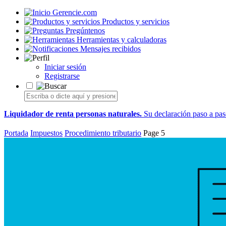
Gerencie.com
Productos y servicios
Pregúntenos
Herramientas y calculadoras
Mensajes recibidos
Iniciar sesión
Registrarse
Liquidador de renta personas naturales.
Su declaración paso a paso
Portada
Impuestos
Procedimiento tributario
Page 5