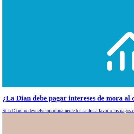
¿La Dian debe pagar intereses de mora al 
Si la Dian no devuelve oportunamente los saldos a favor o los pagos e