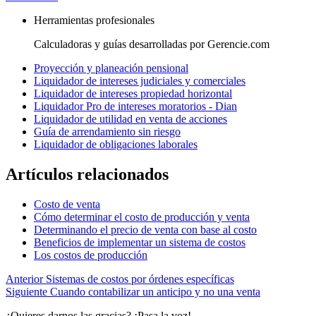
Herramientas profesionales
Calculadoras y guías desarrolladas por Gerencie.com
Proyección y planeación pensional
Liquidador de intereses judiciales y comerciales
Liquidador de intereses propiedad horizontal
Liquidador Pro de intereses moratorios - Dian
Liquidador de utilidad en venta de acciones
Guía de arrendamiento sin riesgo
Liquidador de obligaciones laborales
Artículos relacionados
Costo de venta
Cómo determinar el costo de producción y venta
Determinando el precio de venta con base al costo
Beneficios de implementar un sistema de costos
Los costos de producción
Anterior
Sistemas de costos por órdenes específicas
Siguiente
Cuando contabilizar un anticipo y no una venta
¿Quieres darnos las gracias? ¡Pasa la voz!