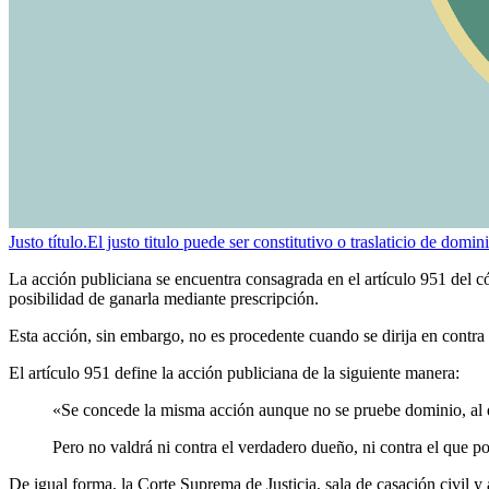
Justo título.
El justo titulo puede ser constitutivo o traslaticio de domi
La acción publiciana se encuentra consagrada en el artículo 951 del có
posibilidad de ganarla mediante prescripción.
Esta acción, sin embargo, no es procedente cuando se dirija en contra
El artículo 951 define la acción publiciana de la siguiente manera:
«Se concede la misma acción aunque no se pruebe dominio, al que
Pero no valdrá ni contra el verdadero dueño, ni contra el que p
De igual forma, la Corte Suprema de Justicia, sala de casación civil y 