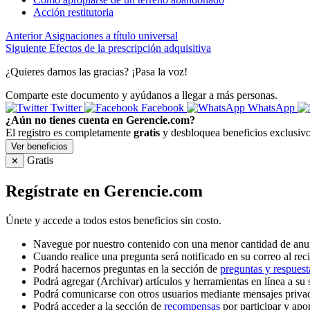
Acción restitutoria
Anterior
Asignaciones a título universal
Siguiente
Efectos de la prescripción adquisitiva
¿Quieres darnos las gracias? ¡Pasa la voz!
Comparte este documento y ayúdanos a llegar a más personas.
Twitter
Facebook
WhatsApp
¿Aún no tienes cuenta en Gerencie.com?
El registro es completamente
gratis
y desbloquea beneficios exclusivo
Ver beneficios
Gratis
✕
Regístrate en Gerencie.com
Únete y accede a todos estos beneficios sin costo.
Navegue por nuestro contenido con una menor cantidad de anu
Cuando realice una pregunta será notificado en su correo al reci
Podrá hacernos preguntas en la sección de
preguntas y respuest
Podrá agregar (Archivar) artículos y herramientas en línea a su 
Podrá comunicarse con otros usuarios mediante mensajes priva
Podrá acceder a la sección de
recompensas
por participar y apo