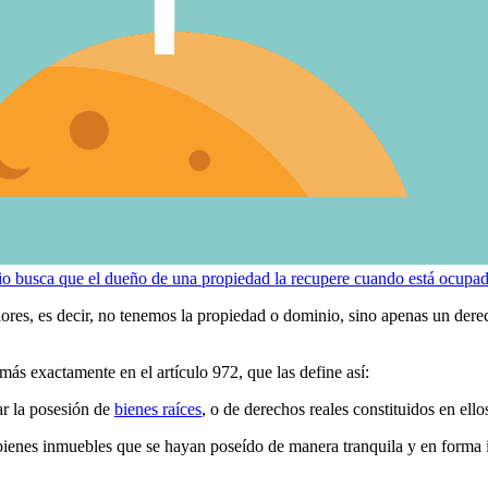
io busca que el dueño de una propiedad la recupere cuando está ocupad
es, es decir, no tenemos la propiedad o dominio, sino apenas un derec
más exactamente en el artículo 972, que las define así:
ar la posesión de
bienes raíces
, o de derechos reales constituidos en ello
 bienes inmuebles que se hayan poseído de manera tranquila y en forma in