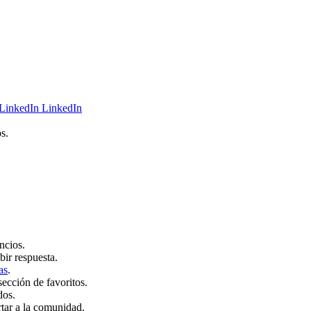
LinkedIn
s.
ncios.
bir respuesta.
as
.
sección de favoritos.
dos.
rtar a la comunidad.