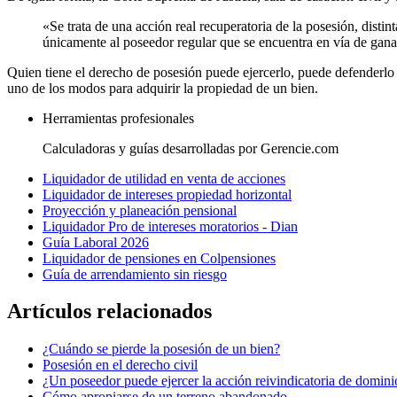
«Se trata de una acción real recuperatoria de la posesión, distint
únicamente al poseedor regular que se encuentra en vía de gana
Quien tiene el derecho de posesión puede ejercerlo, puede defenderlo 
uno de los modos para adquirir la propiedad de un bien.
Herramientas profesionales
Calculadoras y guías desarrolladas por Gerencie.com
Liquidador de utilidad en venta de acciones
Liquidador de intereses propiedad horizontal
Proyección y planeación pensional
Liquidador Pro de intereses moratorios - Dian
Guía Laboral 2026
Liquidador de pensiones en Colpensiones
Guía de arrendamiento sin riesgo
Artículos relacionados
¿Cuándo se pierde la posesión de un bien?
Posesión en el derecho civil
¿Un poseedor puede ejercer la acción reivindicatoria de domini
Cómo apropiarse de un terreno abandonado