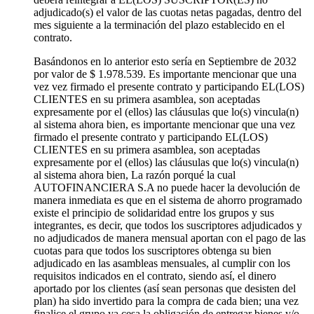
adjudicado(s) el valor de las cuotas netas pagadas, dentro del
mes siguiente a la terminación del plazo establecido en el
contrato.
Basándonos en lo anterior esto sería en Septiembre de 2032
por valor de $ 1.978.539. Es importante mencionar que una
vez vez firmado el presente contrato y participando EL(LOS)
CLIENTES en su primera asamblea, son aceptadas
expresamente por el (ellos) las cláusulas que lo(s) vincula(n)
al sistema ahora bien, es importante mencionar que una vez
firmado el presente contrato y participando EL(LOS)
CLIENTES en su primera asamblea, son aceptadas
expresamente por el (ellos) las cláusulas que lo(s) vincula(n)
al sistema ahora bien, La razón porqué la cual
AUTOFINANCIERA S.A no puede hacer la devolución de
manera inmediata es que en el sistema de ahorro programado
existe el principio de solidaridad entre los grupos y sus
integrantes, es decir, que todos los suscriptores adjudicados y
no adjudicados de manera mensual aportan con el pago de las
cuotas para que todos los suscriptores obtenga su bien
adjudicado en las asambleas mensuales, al cumplir con los
requisitos indicados en el contrato, siendo así, el dinero
aportado por los clientes (así sean personas que desisten del
plan) ha sido invertido para la compra de cada bien; una vez
finalice el grupo ya cesa la obligación de entregar bienes y/o