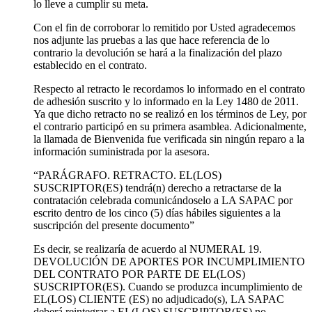
lo lleve a cumplir su meta.
Con el fin de corroborar lo remitido por Usted agradecemos
nos adjunte las pruebas a las que hace referencia de lo
contrario la devolución se hará a la finalización del plazo
establecido en el contrato.
Respecto al retracto le recordamos lo informado en el contrato
de adhesión suscrito y lo informado en la Ley 1480 de 2011.
Ya que dicho retracto no se realizó en los términos de Ley, por
el contrario participó en su primera asamblea. Adicionalmente,
la llamada de Bienvenida fue verificada sin ningún reparo a la
información suministrada por la asesora.
“PARÁGRAFO. RETRACTO. EL(LOS)
SUSCRIPTOR(ES) tendrá(n) derecho a retractarse de la
contratación celebrada comunicándoselo a LA SAPAC por
escrito dentro de los cinco (5) días hábiles siguientes a la
suscripción del presente documento”
Es decir, se realizaría de acuerdo al NUMERAL 19.
DEVOLUCIÓN DE APORTES POR INCUMPLIMIENTO
DEL CONTRATO POR PARTE DE EL(LOS)
SUSCRIPTOR(ES). Cuando se produzca incumplimiento de
EL(LOS) CLIENTE (ES) no adjudicado(s), LA SAPAC
deberá reintegrar a EL(LOS) SUSCRIPTOR(ES) no