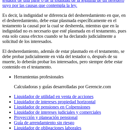
testador de una parte o de la totalidad de la legítima de un heredero
suyo por las causas que contempla la ley.
Es decir, la indignidad se diferencia del desheredamiento en que, en
el desheredamiento, debe estar plasmada específicamente en el
testamento la causal por la cual se deshereda, mientras que en la
indignidad no es necesario que esté plasmada en el testamento, pues
esta solo causa efectos cuando se ha declarado judicialmente a
solicitud de los interesados.
El desheredamiento, además de estar plasmado en el testamento, se
debe probar judicialmente en vida del testador o, después de su
muerte, lo deberán probar los interesados, pero siempre debe estar
contenido en el testamento.
Herramientas profesionales
Calculadoras y guías desarrolladas por Gerencie.com
Liquidador de utilidad en venta de acciones
Liquidador de intereses propiedad horizontal
Liquidador de pensiones en Colpensiones
Liquidador de intereses judiciales y comerciales
Proyección y planeación pensional
Guía de arrendamiento sin riesgo
Liquidador de obligaciones laborales