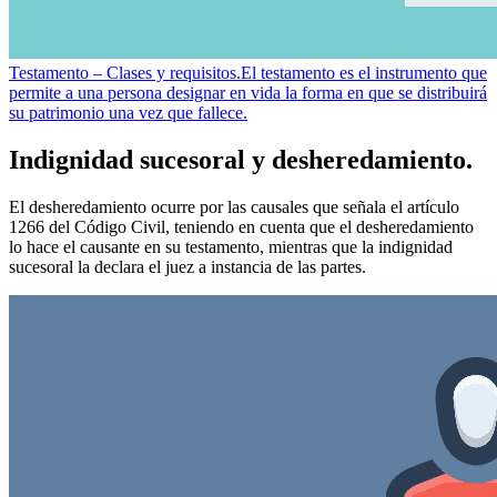
Testamento – Clases y requisitos.
El testamento es el instrumento que
permite a una persona designar en vida la forma en que se distribuirá
su patrimonio una vez que fallece.
Indignidad sucesoral y desheredamiento.
El desheredamiento ocurre por las causales que señala el artículo
1266 del Código Civil, teniendo en cuenta que el desheredamiento
lo hace el causante en su testamento, mientras que la indignidad
sucesoral la declara el juez a instancia de las partes.