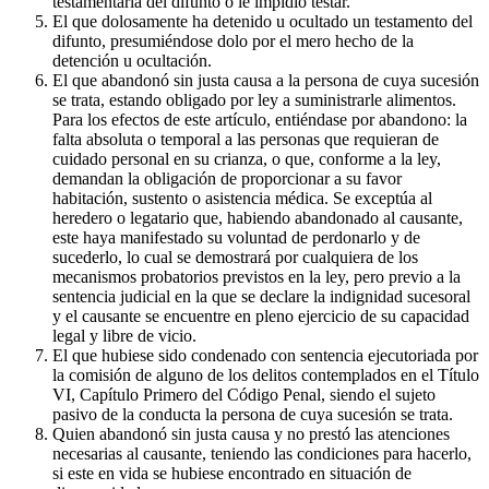
testamentaria del difunto o le impidió testar.
El que dolosamente ha detenido u ocultado un testamento del
difunto, presumiéndose dolo por el mero hecho de la
detención u ocultación.
El que abandonó sin justa causa a la persona de cuya sucesión
se trata, estando obligado por ley a suministrarle alimentos.
Para los efectos de este artículo, entiéndase por abandono: la
falta absoluta o temporal a las personas que requieran de
cuidado personal en su crianza, o que, conforme a la ley,
demandan la obligación de proporcionar a su favor
habitación, sustento o asistencia médica. Se exceptúa al
heredero o legatario que, habiendo abandonado al causante,
este haya manifestado su voluntad de perdonarlo y de
sucederlo, lo cual se demostrará por cualquiera de los
mecanismos probatorios previstos en la ley, pero previo a la
sentencia judicial en la que se declare la indignidad sucesoral
y el causante se encuentre en pleno ejercicio de su capacidad
legal y libre de vicio.
El que hubiese sido condenado con sentencia ejecutoriada por
la comisión de alguno de los delitos contemplados en el Título
VI, Capítulo Primero del Código Penal, siendo el sujeto
pasivo de la conducta la persona de cuya sucesión se trata.
Quien abandonó sin justa causa y no prestó las atenciones
necesarias al causante, teniendo las condiciones para hacerlo,
si este en vida se hubiese encontrado en situación de