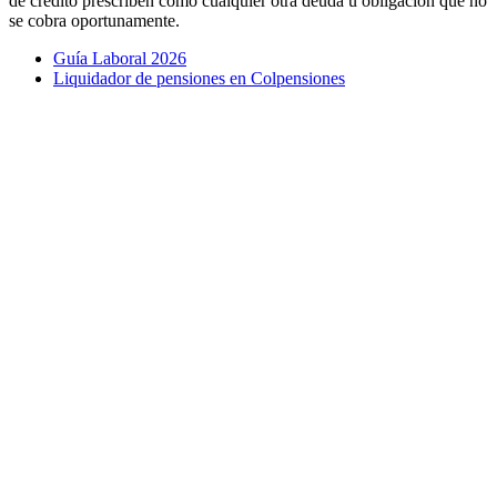
de crédito prescriben como cualquier otra deuda u obligación que no
se cobra oportunamente.
Guía Laboral 2026
Liquidador de pensiones en Colpensiones