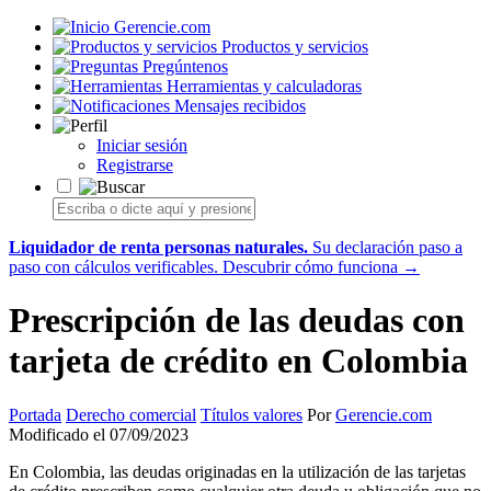
Gerencie.com
Productos y servicios
Pregúntenos
Herramientas y calculadoras
Mensajes recibidos
Iniciar sesión
Registrarse
Liquidador de renta personas naturales.
Su declaración paso a
paso con cálculos verificables.
Descubrir cómo funciona →
Prescripción de las deudas con
tarjeta de crédito en Colombia
Portada
Derecho comercial
Títulos valores
Por
Gerencie.com
Modificado el 07/09/2023
En Colombia, las deudas originadas en la utilización de las tarjetas