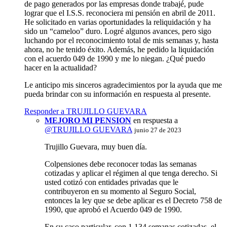
de pago generados por las empresas donde trabajé, pude
lograr que el I.S.S. reconociera mi pensión en abril de 2011.
He solicitado en varias oportunidades la reliquidación y ha
sido un “cameloo” duro. Logré algunos avances, pero sigo
luchando por el reconocimiento total de mis semanas y, hasta
ahora, no he tenido éxito. Además, he pedido la liquidación
con el acuerdo 049 de 1990 y me lo niegan. ¿Qué puedo
hacer en la actualidad?
Le anticipo mis sinceros agradecimientos por la ayuda que me
pueda brindar con su información en respuesta al presente.
Responder a TRUJILLO GUEVARA
MEJORO MI PENSION
en respuesta a
@TRUJILLO GUEVARA
junio 27 de 2023
Trujillo Guevara, muy buen día.
Colpensiones debe reconocer todas las semanas
cotizadas y aplicar el régimen al que tenga derecho. Si
usted cotizó con entidades privadas que le
contribuyeron en su momento al Seguro Social,
entonces la ley que se debe aplicar es el Decreto 758 de
1990, que aprobó el Acuerdo 049 de 1990.
En su caso particular, con 1.134 semanas cotizadas, el