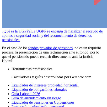
¿Qué es la UGPP?.
La UGPP se encarga de fiscalizar el recaudo de
aportes a seguridad social y del reconocimiento de derechos
pensionales.
En el caso de los
fondos privados de pensiones
, no es un requisito
procesal la presentación de una reclamación ante el fondo, por lo
que el pensionado puede recurrir directamente ante la justicia
laboral.
Herramientas profesionales
Calculadoras y guías desarrolladas por Gerencie.com
Liquidador de intereses propiedad horizontal
Liquidador de obligaciones laborales
Guía Laboral 2026
Guía de arrendamiento sin riesgo
Liquidador de pensiones en Colpensiones
Proyección y planeación pensional