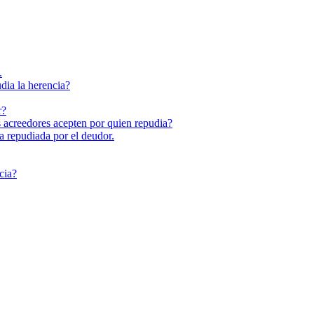
.
dia la herencia?
r?
s acreedores acepten por quien repudia?
a repudiada por el deudor.
cia?