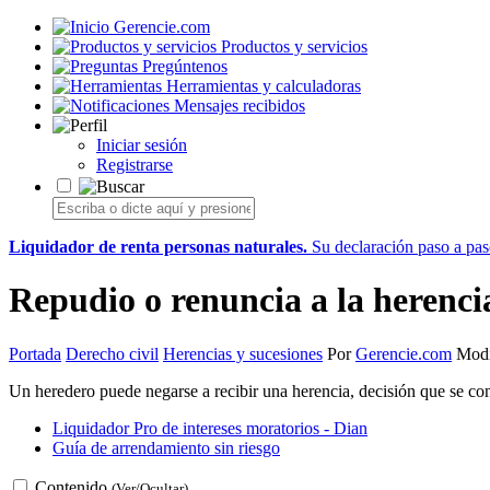
Gerencie.com
Productos y servicios
Pregúntenos
Herramientas y calculadoras
Mensajes recibidos
Iniciar sesión
Registrarse
Liquidador de renta personas naturales.
Su declaración paso a paso
Repudio o renuncia a la herenci
Portada
Derecho civil
Herencias y sucesiones
Por
Gerencie.com
Modif
Un heredero puede negarse a recibir una herencia, decisión que se co
Liquidador Pro de intereses moratorios - Dian
Guía de arrendamiento sin riesgo
Contenido
(Ver/Ocultar)