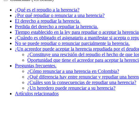
¿Qué es el repudio a la herencia?
¿Por qué repudiar o renunciar a una herencia?
El derecho a repudiar la herencia.
Perdida del derecho a repudiar la herencia.
Tiempo establecido en la ley para repudiar o aceptar la herencia
¿Cuándo es obligado el asignatario a manifestar si acepta o repu
No se puede repudiar o renunciar parcialmente la herencia.
¿Un acreedor puede aceptar la herencia repudiada por el deudo
¿Constituye una rescisión del repudio el hecho de que lo
Oportunidad que tiene el acreedor para aceptar la herenci
Preguntas frecuentes.
¿Cómo renunciar a una herencia en Colombia?
¿Qué diferencia hay entre renunciar y repudiar una heren
¿Cuáles son la consecuencias de repudiar una herencia?
¿Un heredero puede renunciar a su herencia?
Artículos relacionados