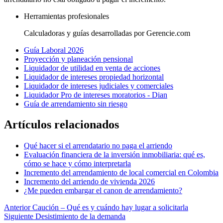
Herramientas profesionales
Calculadoras y guías desarrolladas por Gerencie.com
Guía Laboral 2026
Proyección y planeación pensional
Liquidador de utilidad en venta de acciones
Liquidador de intereses propiedad horizontal
Liquidador de intereses judiciales y comerciales
Liquidador Pro de intereses moratorios - Dian
Guía de arrendamiento sin riesgo
Artículos relacionados
Qué hacer si el arrendatario no paga el arriendo
Evaluación financiera de la inversión inmobiliaria: qué es,
cómo se hace y cómo interpretarla
Incremento del arrendamiento de local comercial en Colombia
Incremento del arriendo de vivienda 2026
¿Me pueden embargar el canon de arrendamiento?
Anterior
Caución – Qué es y cuándo hay lugar a solicitarla
Siguiente
Desistimiento de la demanda