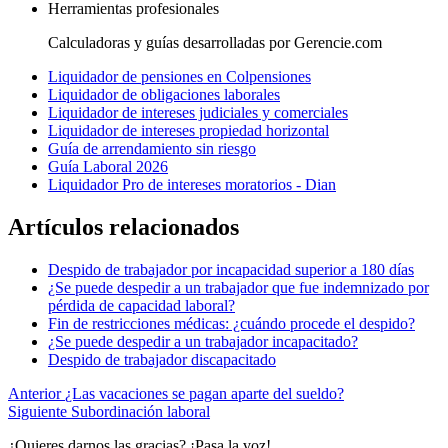
Herramientas profesionales
Calculadoras y guías desarrolladas por Gerencie.com
Liquidador de pensiones en Colpensiones
Liquidador de obligaciones laborales
Liquidador de intereses judiciales y comerciales
Liquidador de intereses propiedad horizontal
Guía de arrendamiento sin riesgo
Guía Laboral 2026
Liquidador Pro de intereses moratorios - Dian
Artículos relacionados
Despido de trabajador por incapacidad superior a 180 días
¿Se puede despedir a un trabajador que fue indemnizado por
pérdida de capacidad laboral?
Fin de restricciones médicas: ¿cuándo procede el despido?
¿Se puede despedir a un trabajador incapacitado?
Despido de trabajador discapacitado
Anterior
¿Las vacaciones se pagan aparte del sueldo?
Siguiente
Subordinación laboral
¿Quieres darnos las gracias? ¡Pasa la voz!