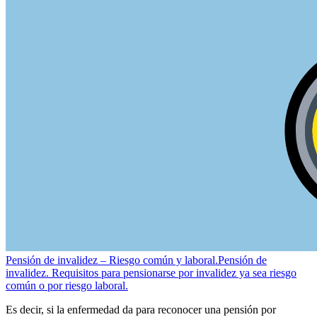
Pensión de invalidez – Riesgo común y laboral.
Pensión de
invalidez. Requisitos para pensionarse por invalidez ya sea riesgo
común o por riesgo laboral.
Es decir, si la enfermedad da para reconocer una pensión por