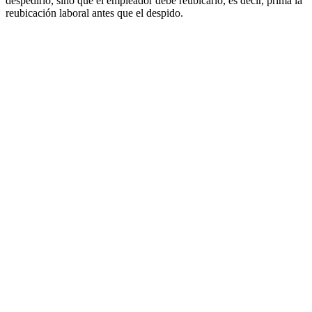
despedirlo, sino que el empleador debe reubicarlo, es decir, prima la
reubicación laboral antes que el despido.