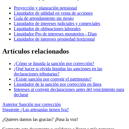
Proyección y planeación pensional
Liquidador de utilidad en venta de acciones
Guía de arrendamiento sin riesgo
Liquidador de intereses judiciales y comerciales
Liquidador de obligaciones laborales
Liquidador Pro de intereses moratorios - Dian
Liquidador de intereses propiedad horizontal
Artículos relacionados
¿Cómo se liquida la sanción por corrección?
¿Qué hacer si olvida liquidar las sanciones en las
declaraciones tributarias?
¿Existe sanción por corregir el patrimonio?
Liquidador de la sanción por corrección en línea
Intereses al corregir declaraciones antes del vencimiento para
declarar
Anterior
Sanción por corrección
Siguiente
¿Las artesanías tienen Iva?
¿Quieres darnos las gracias? ¡Pasa la voz!