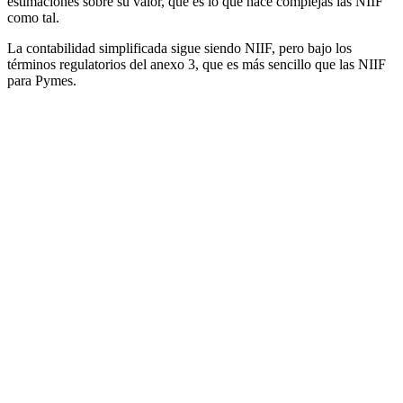
estimaciones sobre su valor, que es lo que hace complejas las NIIF
como tal.
La contabilidad simplificada sigue siendo NIIF, pero bajo los
términos regulatorios del anexo 3, que es más sencillo que las NIIF
para Pymes.