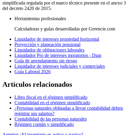
simplificada regulada por el marco técnico presente en el anexo 3
del decreto 2420 de 2015.
Herramientas profesionales
Calculadoras y guías desarrolladas por Gerencie.com
Liquidador de intereses propiedad horizontal
Proyección y planeación pensional
Liquidador de obligaciones laborales
Liquidador Pro de intereses moratorios - Dian
Guía de arrendamiento sin riesgo
Liquidador de intereses judiciales y comerciales
Guía Laboral 2026
Artículos relacionados
Libro fiscal en el régimen simplificado
Contabilidad en el régimen simplificado
¿Personas naturales obligadas a llevar contabilidad deben
registrar sus salarios?
Contabilidad de las personas naturales
Régimen común y simplificado
Anterior
¿El inventario es activo o pasivo?