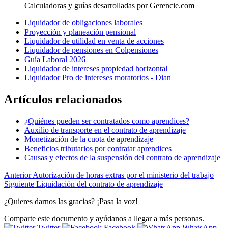
Calculadoras y guías desarrolladas por Gerencie.com
Liquidador de obligaciones laborales
Proyección y planeación pensional
Liquidador de utilidad en venta de acciones
Liquidador de pensiones en Colpensiones
Guía Laboral 2026
Liquidador de intereses propiedad horizontal
Liquidador Pro de intereses moratorios - Dian
Artículos relacionados
¿Quiénes pueden ser contratados como aprendices?
Auxilio de transporte en el contrato de aprendizaje
Monetización de la cuota de aprendizaje
Beneficios tributarios por contratar aprendices
Causas y efectos de la suspensión del contrato de aprendizaje
Anterior
Autorización de horas extras por el ministerio del trabajo
Siguiente
Liquidación del contrato de aprendizaje
¿Quieres darnos las gracias? ¡Pasa la voz!
Comparte este documento y ayúdanos a llegar a más personas.
Twitter
Facebook
WhatsApp