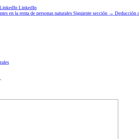
LinkedIn
tes en la renta de personas naturales
Siguiente sección →
Deducción de
rales
.