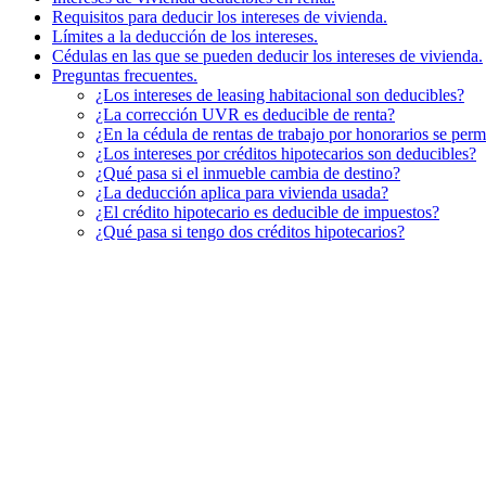
Requisitos para deducir los intereses de vivienda.
Límites a la deducción de los intereses.
Cédulas en las que se pueden deducir los intereses de vivienda.
Preguntas frecuentes.
¿Los intereses de leasing habitacional son deducibles?
¿La corrección UVR es deducible de renta?
¿En la cédula de rentas de trabajo por honorarios se perm
¿Los intereses por créditos hipotecarios son deducibles?
¿Qué pasa si el inmueble cambia de destino?
¿La deducción aplica para vivienda usada?
¿El crédito hipotecario es deducible de impuestos?
¿Qué pasa si tengo dos créditos hipotecarios?