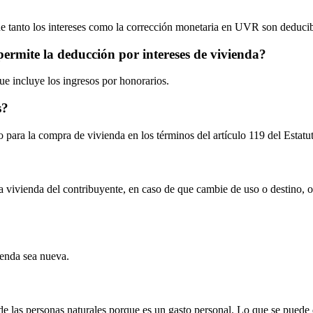
que tanto los intereses como la corrección monetaria en UVR son deducib
permite la deducción por intereses de vivienda?
ue incluye los ingresos por honorarios.
s?
o para la compra de vivienda en los términos del artículo 119 del Estatut
 vivienda del contribuyente, en caso de que cambie de uso o destino, o 
ienda sea nueva.
 de las personas naturales porque es un gasto personal. Lo que se puede 