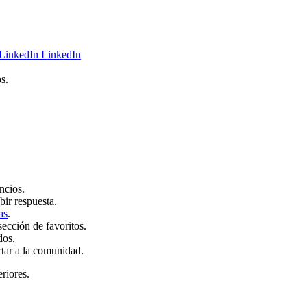
LinkedIn
s.
ncios.
bir respuesta.
as
.
sección de favoritos.
dos.
rtar a la comunidad.
eriores.