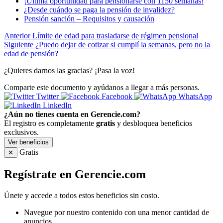
¡Última oportunidad para pensionarse con 1150 semanas!
¿Desde cuándo se paga la pensión de invalidez?
Pensión sanción – Requisitos y causación
Anterior
Límite de edad para trasladarse de régimen pensional
Siguiente
¿Puedo dejar de cotizar si cumplí la semanas, pero no la
edad de pensión?
¿Quieres darnos las gracias? ¡Pasa la voz!
Comparte este documento y ayúdanos a llegar a más personas.
Twitter
Facebook
WhatsApp
LinkedIn
¿Aún no tienes cuenta en Gerencie.com?
El registro es completamente
gratis
y desbloquea beneficios
exclusivos.
Ver beneficios
Gratis
✕
Regístrate en Gerencie.com
Únete y accede a todos estos beneficios sin costo.
Navegue por nuestro contenido con una menor cantidad de
anuncios.