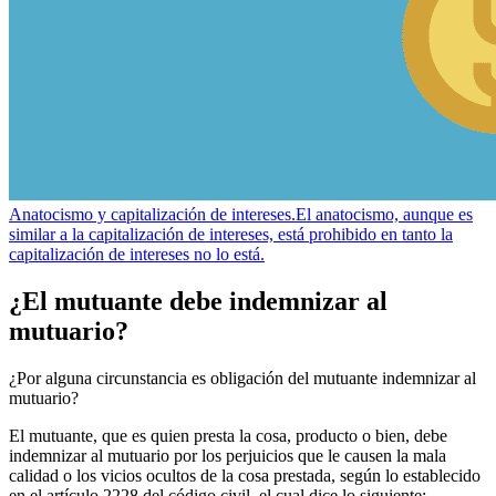
Anatocismo y capitalización de intereses.
El anatocismo, aunque es
similar a la capitalización de intereses, está prohibido en tanto la
capitalización de intereses no lo está.
¿El mutuante debe indemnizar al
mutuario?
¿Por alguna circunstancia es obligación del mutuante indemnizar al
mutuario?
El mutuante, que es quien presta la cosa, producto o bien, debe
indemnizar al mutuario por los perjuicios que le causen la mala
calidad o los vicios ocultos de la cosa prestada, según lo establecido
en el artículo 2228 del código civil, el cual dice lo siguiente: