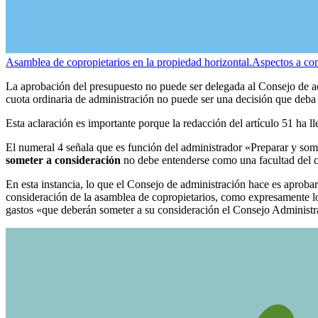
Asamblea de copropietarios en la propiedad horizontal.
Aspectos a con
La aprobación del presupuesto no puede ser delegada al Consejo de ad
cuota ordinaria de administración no puede ser una decisión que deba
Esta aclaración es importante porque la redacción del artículo 51 ha 
El numeral 4 señala que es función del administrador «Preparar y som
someter a consideración
no debe entenderse como una facultad del c
En esta instancia, lo que el Consejo de administración hace es aprobar 
consideración de la asamblea de copropietarios, como expresamente lo 
gastos «que deberán someter a su consideración el Consejo Administra