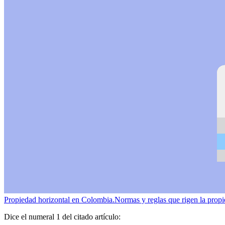
Propiedad horizontal en Colombia.
Normas y reglas que rigen la propie
Dice el numeral 1 del citado artículo: