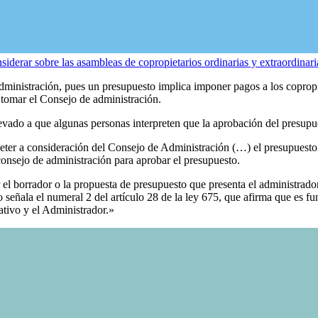
siderar sobre las asambleas de copropietarios ordinarias y extraordinari
ministración, pues un presupuesto implica imponer pagos a los copropiet
 tomar el Consejo de administración.
llevado a que algunas personas interpreten que la aprobación del presup
eter a consideración del Consejo de Administración (…) el presupuesto 
onsejo de administración para aprobar el presupuesto.
el borrador o la propuesta de presupuesto que presenta el administrador, 
señala el numeral 2 del artículo 28 de la ley 675, que afirma que es f
tivo y el Administrador.»