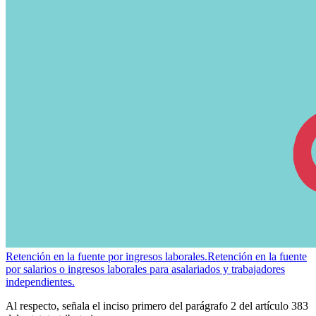
Retención en la fuente por ingresos laborales.
Retención en la fuente
por salarios o ingresos laborales para asalariados y trabajadores
independientes.
Al respecto, señala el inciso primero del parágrafo 2 del artículo 383