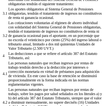
obligatorias tendrán el siguiente tratamiento:
Los aportes obligatorios al Sistema General de Pensiones
3.1
obligatorias, tendrán el tratamiento de ingresos no constitutivos
de renta ni ganancia ocasional.
Las cotizaciones voluntarias al régimen de ahorro individual
con solidaridad del Sistema General de Pensiones obligatorias,
tendrán el tratamiento de ingresos no constitutivos de renta ni
3.2
de ganancia ocasional para el aportante, en un porcenta­je que
no exceda el veinticinco por ciento (25%) del ingreso laboral o
tributario anual, limitado a dos mil quinientas Unidades de
Valor Tributario (2.500 UVT.)
Las deducciones a que se refiere el artículo 387 del Estatuto
4
Tributario, así:
Las personas naturales que reciban ingresos por rentas de
trabajo tendrán dere­cho a la deducción por intereses o
corrección monetaria en virtud de préstamos para adquisición
4.1
de vivienda. En este caso la base de retención se disminuirá
proporcionalmente en la forma indicada en las normas
reglamentarias vigentes.
Las personas naturales que reciban ingresos por rentas de
trabajo, sobre los pa­gos por salud señalados en los literales a) y
b) del artículo 387 del Estatuto Tri­butario, siempre que el valor
4.2
a disminuir mensualmente, no supere dieciséis (16) Unidades