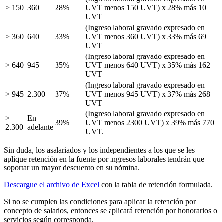
> 150
360
28%
UVT menos 150 UVT) x 28% más 10
UVT
(Ingreso laboral gravado expresado en
> 360
640
33%
UVT menos 360 UVT) x 33% más 69
UVT
(Ingreso laboral gravado expresado en
> 640
945
35%
UVT menos 640 UVT) x 35% más 162
UVT
(Ingreso laboral gravado expresado en
> 945
2.300
37%
UVT menos 945 UVT) x 37% más 268
UVT
(Ingreso laboral gravado expresado en
>
En
39%
UVT menos 2300 UVT) x 39% más 770
2.300
adelante
UVT.
Sin duda, los asalariados y los independientes a los que se les
aplique retención en la fuente por ingresos laborales tendrán que
soportar un mayor descuento en su nómina.
Descargue el archivo de Excel
con la tabla de retención formulada.
Si no se cumplen las condiciones para aplicar la retención por
concepto de salarios, entonces se aplicará retención por honorarios o
servicios según corresponda.