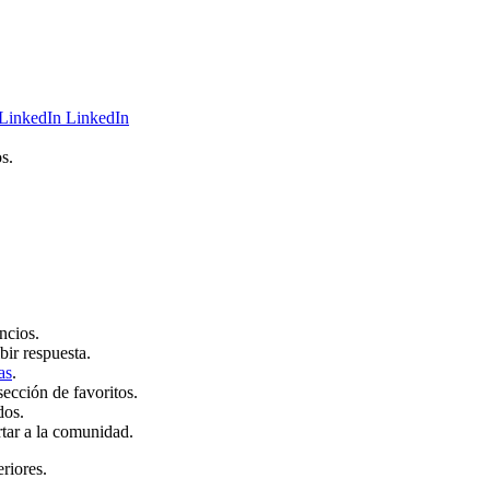
LinkedIn
s.
ncios.
bir respuesta.
as
.
sección de favoritos.
dos.
rtar a la comunidad.
eriores.