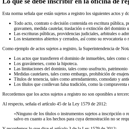
Lo que se debe inscribir en la oficina de re
Esta norma señala que están sujetos a registro los siguientes actos y 
Todo acto, contrato o decisión contenida en escritura pública, pr
gravamen, medida cautelar, traslación o extinción del dominio u
Las escrituras públicas, providencias judiciales, arbitrales o ad
Los testamentos abiertos y cerrados, así como su revocatoria o 
Como ejemplo de actos sujetos a registro, la Superintendencia de Nota
Los actos que transfieren el dominio de inmuebles, tales como 
Los gravámenes, como la hipoteca.
Las limitaciones del dominio, tales como usufructo, patrimonio 
Medidas cautelares, tales como embargo, prohibición de enajen
Títulos de tenencia, tales como arrendamiento, comodato y antic
Los títulos que conllevan falsa tradición, como la compraventa 
Recordemos que los actos sujetos a registro no son oponibles a terceros
Al respecto, señala el artículo 45 de la Ley 1579 de 2012:
«Ninguno de los títulos o instrumentos sujetos a inscripción o re
salvo en cuanto a los hechos para cuya demostración no se requi
Y recordemos lo que dice el artículo 3 de la Ley 1579 de 2012: