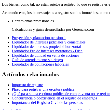
Los bienes, como tal, no están sujetos a registro; lo que se registra es
Aclarando esto, los bienes sujetos a registro son los inmuebles, como ca
Herramientas profesionales
Calculadoras y guías desarrolladas por Gerencie.com
Proyección y planeación pensional
Liquidador de intereses judiciales y comerciales
Liquidador de intereses propiedad horizontal
Liquidador Pro de intereses moratorios - Dian
Liquidador de utilidad en venta de acciones
Guía de arrendamiento sin riesgo
Liquidador de obligaciones laborales
Artículos relacionados
Impuesto de registro
Plazo para registrar una escritura pública
¿Qué pasa si una escritura pública de compraventa no se registr
Concurrencia o coexistencia en el registro de embargos
Importancia del Registro Civil de las personas