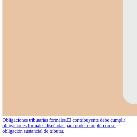
Obligaciones tributarias formales.
El contribuyente debe cumplir
obligaciones formales diseñadas para poder cumplir con su
obligación sustancial de tributar.