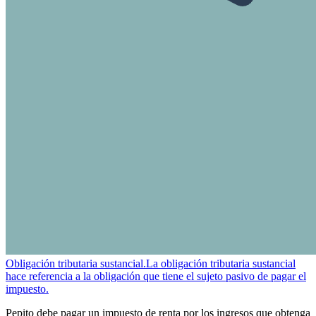
Obligación tributaria sustancial.
La obligación tributaria sustancial
hace referencia a la obligación que tiene el sujeto pasivo de pagar el
impuesto.
Pepito debe pagar un impuesto de renta por los ingresos que obtenga