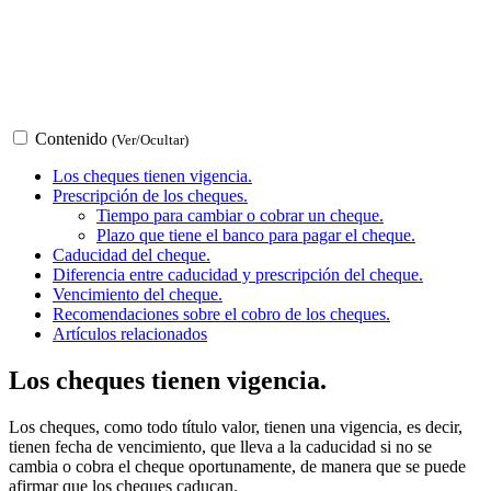
Contenido
(Ver/Ocultar)
Los cheques tienen vigencia.
Prescripción de los cheques.
Tiempo para cambiar o cobrar un cheque.
Plazo que tiene el banco para pagar el cheque.
Caducidad del cheque.
Diferencia entre caducidad y prescripción del cheque.
Vencimiento del cheque.
Recomendaciones sobre el cobro de los cheques.
Artículos relacionados
Los cheques tienen vigencia.
Los cheques, como todo título valor, tienen una vigencia, es decir,
tienen fecha de vencimiento, que lleva a la caducidad si no se
cambia o cobra el cheque oportunamente, de manera que se puede
afirmar que los cheques caducan.