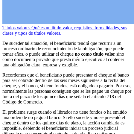
Títulos valores.
Qué es un título valor, requisitos, formalidades, sus
clases y tipos de títulos valores.
De suceder tal situación, el beneficiario tendrá que recurrir a un
proceso ordinario de reconocimiento de la obligación, que puede
tomar años, o puede utilizar el cheque
no como título valor
sino
como documento privado que presta mérito ejecutivo al contener
una obligación clara, expresa y exigible.
Recordemos que el beneficiario puede presentar el cheque al banco
para ser cobrado dentro de los seis meses siguientes a la fecha del
cheque, y el banco, si tiene fondos, está obligado a pagarlo. Por eso,
normalmente las personas consiguen que se les pague un cheque por
fuera del plazo de los quince días que señala el artículo 718 del
Código de Comercio.
El problema surge cuando el librador no tiene fondos o ha emitido
una orden de no pago al banco. Si ello sucede y no se presentó el
cheque dentro de los quince días de plazo, la acción cambiaria es
imposible, debiendo el beneficiario iniciar un proceso judicial
diferente para conseguir el pago de la deuda. Para evitar esa