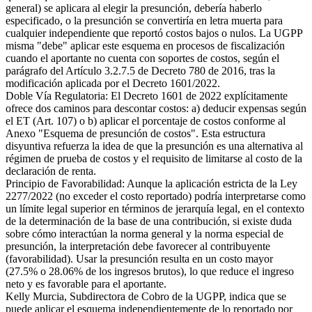
general) se aplicara al elegir la presunción, debería haberlo
especificado, o la presunción se convertiría en letra muerta para
cualquier independiente que reportó costos bajos o nulos. La UGPP
misma "debe" aplicar este esquema en procesos de fiscalización
cuando el aportante no cuenta con soportes de costos, según el
parágrafo del Artículo 3.2.7.5 de Decreto 780 de 2016, tras la
modificación aplicada por el Decreto 1601/2022.
Doble Vía Regulatoria: El Decreto 1601 de 2022 explícitamente
ofrece dos caminos para descontar costos: a) deducir expensas según
el ET (Art. 107) o b) aplicar el porcentaje de costos conforme al
Anexo "Esquema de presunción de costos". Esta estructura
disyuntiva refuerza la idea de que la presunción es una alternativa al
régimen de prueba de costos y el requisito de limitarse al costo de la
declaración de renta.
Principio de Favorabilidad: Aunque la aplicación estricta de la Ley
2277/2022 (no exceder el costo reportado) podría interpretarse como
un límite legal superior en términos de jerarquía legal, en el contexto
de la determinación de la base de una contribución, si existe duda
sobre cómo interactúan la norma general y la norma especial de
presunción, la interpretación debe favorecer al contribuyente
(favorabilidad). Usar la presunción resulta en un costo mayor
(27.5% o 28.06% de los ingresos brutos), lo que reduce el ingreso
neto y es favorable para el aportante.
Kelly Murcia, Subdirectora de Cobro de la UGPP, indica que se
puede aplicar el esquema independientemente de lo reportado por