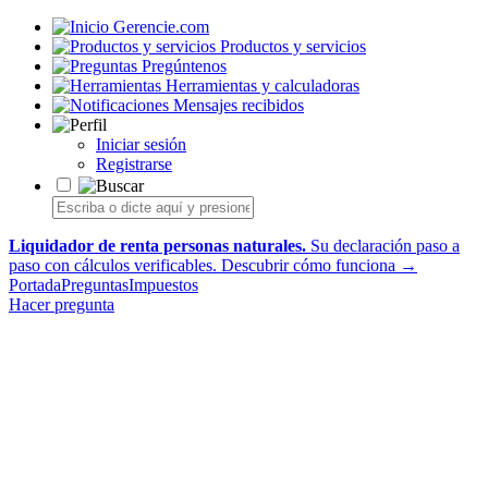
Gerencie.com
Productos y servicios
Pregúntenos
Herramientas y calculadoras
Mensajes recibidos
Iniciar sesión
Registrarse
Liquidador de renta personas naturales.
Su declaración paso a
paso con cálculos verificables.
Descubrir cómo funciona →
Portada
Preguntas
Impuestos
Hacer pregunta