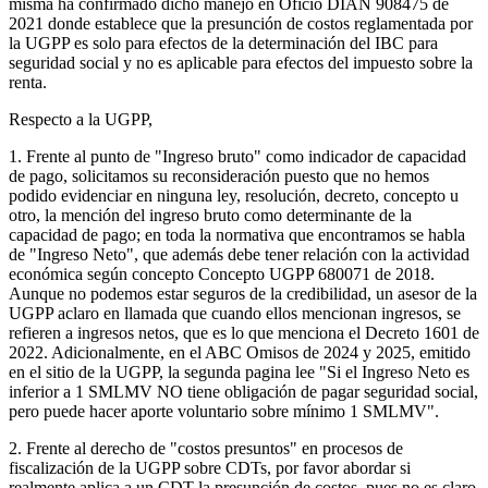
misma ha confirmado dicho manejo en Oficio DIAN 908475 de
2021 donde establece que la presunción de costos reglamentada por
la UGPP es solo para efectos de la determinación del IBC para
seguridad social y no es aplicable para efectos del impuesto sobre la
renta.
Respecto a la UGPP,
1. Frente al punto de "Ingreso bruto" como indicador de capacidad
de pago, solicitamos su reconsideración puesto que no hemos
podido evidenciar en ninguna ley, resolución, decreto, concepto u
otro, la mención del ingreso bruto como determinante de la
capacidad de pago; en toda la normativa que encontramos se habla
de "Ingreso Neto", que además debe tener relación con la actividad
económica según concepto Concepto UGPP 680071 de 2018.
Aunque no podemos estar seguros de la credibilidad, un asesor de la
UGPP aclaro en llamada que cuando ellos mencionan ingresos, se
refieren a ingresos netos, que es lo que menciona el Decreto 1601 de
2022. Adicionalmente, en el ABC Omisos de 2024 y 2025, emitido
en el sitio de la UGPP, la segunda pagina lee "Si el Ingreso Neto es
inferior a 1 SMLMV NO tiene obligación de pagar seguridad social,
pero puede hacer aporte voluntario sobre mínimo 1 SMLMV".
2. Frente al derecho de "costos presuntos" en procesos de
fiscalización de la UGPP sobre CDTs, por favor abordar si
realmente aplica a un CDT la presunción de costos, pues no es claro