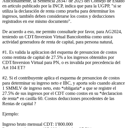
Adicionalmente, la Sentencia 28347 de 2025 del Consejo de Estado
en articulo publicado por la INCP, indica que para la UGPP, "si se
utiliza la declaración de renta como prueba para determinar los
ingresos, también deben considerarse los costos y deducciones
registrados en ese mismo documento".
De acuerdo a eso, me permito consultarle por favor, para AG2024,
teniendo un CDT/Inversion Virtual Bancolombia como unica
actividad generadora de renta de capital, para persona natural,
#1. Es valida la aplicacion del esquema de presuncion de costos
como rentista de capital de 27.5% a los ingresos obtenidos por
CDT/Inversion Virtual para PN, o es invalida por precedencia del
Art 104 ET?
#2. Si el contribuyente aplica el esquema de presuncion de costos
para determinar su ingreso neto e IBC, y aporta solo cuando alcance
1 SMMLV de ingreso neto, esto *obligaria* a que se registre el
27.5% de sus ingresos por el CDT como costos en su *declaracion
de renta* en casilla 60. Costos deducciones procedentes de las
Rentas de capital ?
Ejemplo:
Ingreso bruto mensual CDT: 1'800.000