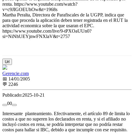
renta. https://www.youtube.com/watch?
v=c9JIGOEUhOw&t=1968s
Martha Peralta, Directora de Parafiscales de la UGPP, indica que
para que proceda la aplicación deben tener registrada en el RUT la
actividad economica sobre la que usaran el EPC.
https://www.youtube.com/live/9-tPXOaUUn0?
si=NiNhUEYjnwFNXlaV&t=2757
Url
Gerencie.com
📅 14/01/2005
💬 2246
Publicado:
2025-10-21
0
0
Interesante planteamiento. Efectivamente, el artículo 89 de limita lo
costos a que no superen los declarados en renta, y si el afiliado no
incluyó costos en rena, se podría interpretar que no podría restar
costos para hallar si IBC, debido a que incumple con ese requisito.