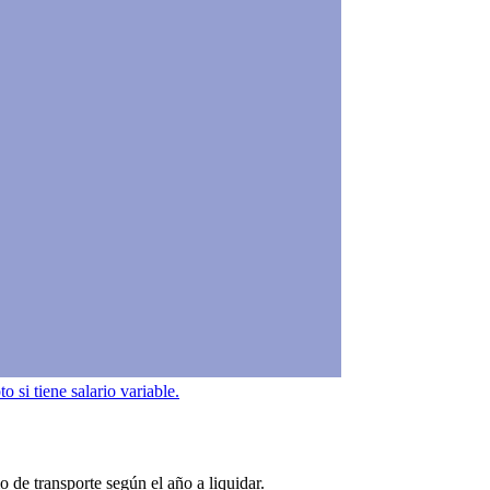
 si tiene salario variable.
o de transporte según el año a liquidar.