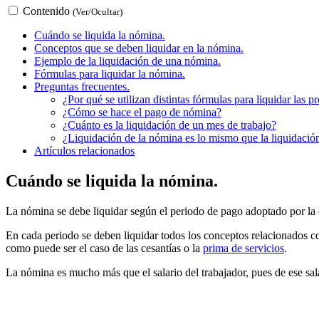
Contenido
(Ver/Ocultar)
Cuándo se liquida la nómina.
Conceptos que se deben liquidar en la nómina.
Ejemplo de la liquidación de una nómina.
Fórmulas para liquidar la nómina.
Preguntas frecuentes.
¿Por qué se utilizan distintas fórmulas para liquidar las p
¿Cómo se hace el pago de nómina?
¿Cuánto es la liquidación de un mes de trabajo?
¿Liquidación de la nómina es lo mismo que la liquidación
Artículos relacionados
Cuándo se liquida la nómina.
La nómina se debe liquidar según el periodo de pago adoptado por la
En cada periodo se deben liquidar todos los conceptos relacionados con
como puede ser el caso de las cesantías o la
prima de servicios
.
La nómina es mucho más que el salario del trabajador, pues de ese sal