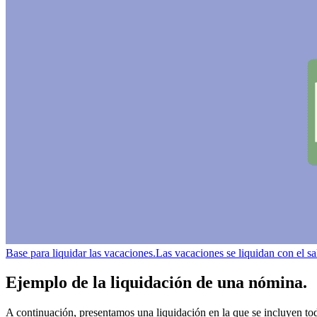
Base para liquidar las vacaciones.
Las vacaciones se liquidan con el sa
Ejemplo de la liquidación de una nómina.
A continuación, presentamos una liquidación en la que se incluyen todos