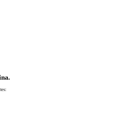
ina.
tes: