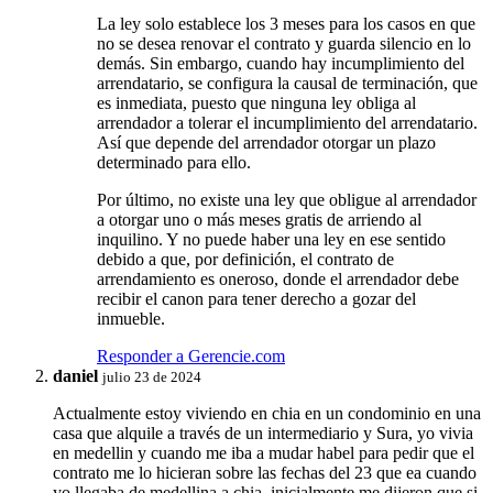
La ley solo establece los 3 meses para los casos en que
no se desea renovar el contrato y guarda silencio en lo
demás. Sin embargo, cuando hay incumplimiento del
arrendatario, se configura la causal de terminación, que
es inmediata, puesto que ninguna ley obliga al
arrendador a tolerar el incumplimiento del arrendatario.
Así que depende del arrendador otorgar un plazo
determinado para ello.
Por último, no existe una ley que obligue al arrendador
a otorgar uno o más meses gratis de arriendo al
inquilino. Y no puede haber una ley en ese sentido
debido a que, por definición, el contrato de
arrendamiento es oneroso, donde el arrendador debe
recibir el canon para tener derecho a gozar del
inmueble.
Responder a Gerencie.com
daniel
julio 23 de 2024
Actualmente estoy viviendo en chia en un condominio en una
casa que alquile a través de un intermediario y Sura, yo vivia
en medellin y cuando me iba a mudar habel para pedir que el
contrato me lo hicieran sobre las fechas del 23 que ea cuando
yo llegaba de medellina a chia, inicialmente me dijeron que si