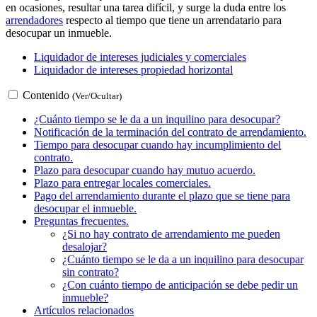
en ocasiones, resultar una tarea difícil, y surge la duda entre los
arrendadores
respecto al tiempo que tiene un arrendatario para
desocupar un inmueble.
Liquidador de intereses judiciales y comerciales
Liquidador de intereses propiedad horizontal
Contenido
(Ver/Ocultar)
¿Cuánto tiempo se le da a un inquilino para desocupar?
Notificación de la terminación del contrato de arrendamiento.
Tiempo para desocupar cuando hay incumplimiento del
contrato.
Plazo para desocupar cuando hay mutuo acuerdo.
Plazo para entregar locales comerciales.
Pago del arrendamiento durante el plazo que se tiene para
desocupar el inmueble.
Preguntas frecuentes.
¿Si no hay contrato de arrendamiento me pueden
desalojar?
¿Cuánto tiempo se le da a un inquilino para desocupar
sin contrato?
¿Con cuánto tiempo de anticipación se debe pedir un
inmueble?
Artículos relacionados