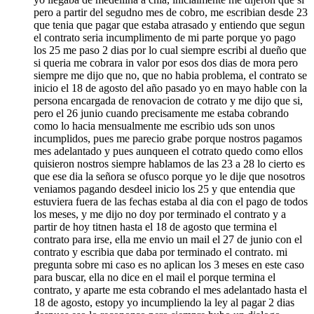
pero a partir del segudno mes de cobro, me escribian desde 23
que tenia que pagar que estaba atrasado y entiendo que segun
el contrato seria incumplimento de mi parte porque yo pago
los 25 me paso 2 dias por lo cual siempre escribi al dueño que
si queria me cobrara in valor por esos dos dias de mora pero
siempre me dijo que no, que no habia problema, el contrato se
inicio el 18 de agosto del año pasado yo en mayo hable con la
persona encargada de renovacion de cotrato y me dijo que si,
pero el 26 junio cuando precisamente me estaba cobrando
como lo hacia mensualmente me escribio uds son unos
incumplidos, pues me parecio grabe porque nostros pagamos
mes adelantado y pues aunqueen el cotrato quedo como ellos
quisieron nostros siempre hablamos de las 23 a 28 lo cierto es
que ese dia la señora se ofusco porque yo le dije que nosotros
veniamos pagando desdeel inicio los 25 y que entendia que
estuviera fuera de las fechas estaba al dia con el pago de todos
los meses, y me dijo no doy por terminado el contrato y a
partir de hoy titnen hasta el 18 de agosto que termina el
contrato para irse, ella me envio un mail el 27 de junio con el
contrato y escribia que daba por terminado el contrato. mi
pregunta sobre mi caso es no aplican los 3 meses en este caso
para buscar, ella no dice en el mail el porque termina el
contrato, y aparte me esta cobrando el mes adelantado hasta el
18 de agosto, estopy yo incumpliendo la ley al pagar 2 dias