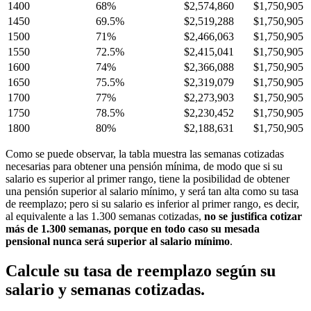
1400
68%
$2,574,860
$1,750,905
1450
69.5%
$2,519,288
$1,750,905
1500
71%
$2,466,063
$1,750,905
1550
72.5%
$2,415,041
$1,750,905
1600
74%
$2,366,088
$1,750,905
1650
75.5%
$2,319,079
$1,750,905
1700
77%
$2,273,903
$1,750,905
1750
78.5%
$2,230,452
$1,750,905
1800
80%
$2,188,631
$1,750,905
Como se puede observar, la tabla muestra las semanas cotizadas
necesarias para obtener una pensión mínima, de modo que si su
salario es superior al primer rango, tiene la posibilidad de obtener
una pensión superior al salario mínimo, y será tan alta como su tasa
de reemplazo; pero si su salario es inferior al primer rango, es decir,
al equivalente a las 1.300 semanas cotizadas,
no se justifica cotizar
más de 1.300 semanas, porque en todo caso su mesada
pensional nunca será superior al salario mínimo
.
Calcule su tasa de reemplazo según su
salario y semanas cotizadas.