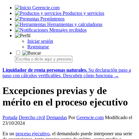
Gerencie.com
Productos y servicios
Pregúntenos
Herramientas y calculadoras
Mensajes recibidos
Iniciar sesión
Registrarse
Liquidador de renta personas naturales.
Su declaración paso a
paso con cálculos verificables.
Descubrir cómo funciona →
Excepciones previas y de
mérito en el proceso ejecutivo
Portada
Derecho civil
Demandas
Por
Gerencie.com
Modificado el
23/10/2024
En un
proceso ejecutivo
, el demandado puede interponer una serie