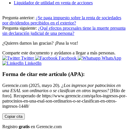
Liquidador de utilidad en venta de acciones
Pregunta anterior:
¿Se paga impuesto sobre la renta de sociedades
por dividendos percibidos en el exterior?
Pregunta siguiente:
¿Qué efectos procesales tiene la muerte presunta
sin declaración judicial de una persona?
¿Quieres darnos las gracias? ¡Pasa la voz!
Comparte este documento y ayúdanos a llegar a más personas.
Twitter
Facebook
WhatsApp
LinkedIn
Forma de citar este artículo (APA):
Gerencie.com (2025, mayo 20).
¿Los ingresos por patrocinios en
una ESAL son ordinarios o se clasifican en otros ingresos?
[Hilo de
foro]. Recuperado de https://www.gerencie.com/qa/los-ingresos-por-
patrocinios-en-una-esal-son-ordinarios-o-se-clasifican-en-otros-
ingresos-1448/
Copiar cita
Registro
gratis
en Gerencie.com