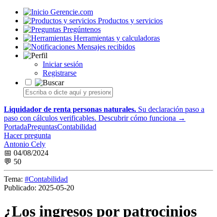
Gerencie.com
Productos y servicios
Pregúntenos
Herramientas y calculadoras
Mensajes recibidos
Iniciar sesión
Registrarse
Liquidador de renta personas naturales.
Su declaración paso a
paso con cálculos verificables.
Descubrir cómo funciona →
Portada
Preguntas
Contabilidad
Hacer pregunta
Antonio Cely
📅 04/08/2024
💬 50
Tema:
#Contabilidad
Publicado:
2025-05-20
¿Los ingresos por patrocinios