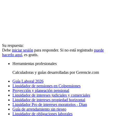
Su respuesta:
Debe
iniciar sesión
para responder. Si no está registrado
puede
hacerlo aquí
, es gratis.
Herramientas profesionales
Calculadoras y guías desarrolladas por Gerencie.com
Guía Laboral 2026
Liquidador de pensiones en Colpensiones
Proyección y planeación pensional
Liquidador de intereses judiciales y comerciales
Liquidador de intereses propiedad horizontal
Liquidador Pro de intereses moratorios - Dian
Guía de arrendamiento sin riesgo
Liquidador de obligaciones laborales