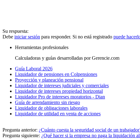
Su respuesta:
Debe
iniciar sesión
para responder. Si no está registrado
puede hacerl
Herramientas profesionales
Calculadoras y guías desarrolladas por Gerencie.com
Guía Laboral 2026
Liquidador de pensiones en Colpensiones
Proyección y planeación pensional
Liquidador de intereses judiciales y comerciales
Liquidador de intereses propiedad horizontal
Liquidador Pro de intereses moratorios - Dian
Guía de arrendamiento sin riesgo
Liquidador de obligaciones laborales
Liquidador de utilidad en venta de acciones
Pregunta anterior:
¿Cuánto cuesta la seguridad social de un trabajador
Pregunta siguiente:
¿Qué hacer si la empresa no paga la liquidación al