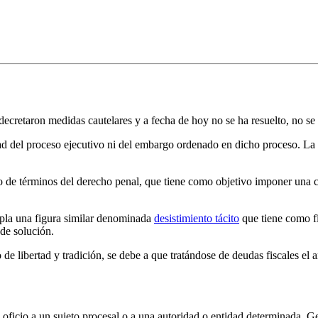
ecretaron medidas cautelares y a fecha de hoy no se ha resuelto, no se
cidad del proceso ejecutivo ni del embargo ordenado en dicho proceso. L
 de términos del derecho penal, que tiene como objetivo imponer una co
mpla una figura similar denominada
desistimiento tácito
que tiene como f
 de solución.
de libertad y tradición, se debe a que tratándose de deudas fiscales el 
r un oficio a un sujeto procesal o a una autoridad o entidad determinad