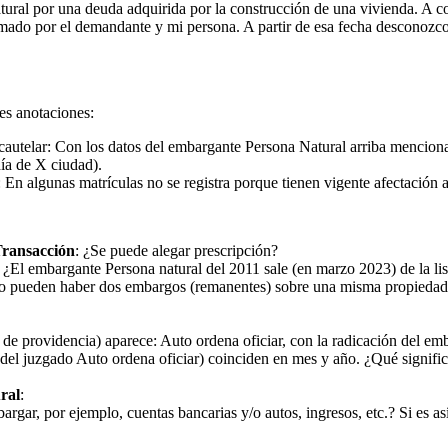
ural por una deuda adquirida por la construcción de una vivienda. A 
irmado por el demandante y mi persona. A partir de esa fecha desconozc
tes anotaciones:
autelar: Con los datos del embargante Persona Natural arriba mencion
ía de X ciudad).
lgunas matrículas no se registra porque tienen vigente afectación a vi
Transacción
: ¿Se puede alegar prescripción?
: ¿El embargante Persona natural del 2011 sale (en marzo 2023) de la lis
, no pueden haber dos embargos (remanentes) sobre una misma propiedad. 
a de providencia) aparece: Auto ordena oficiar, con la radicación del 
ado del juzgado Auto ordena oficiar) coinciden en mes y año. ¿Qué signif
ral
:
gar, por ejemplo, cuentas bancarias y/o autos, ingresos, etc.? Si es a