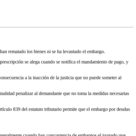
 han rematado los bienes ni se ha levantado el embargo.
a prescripción se alega cuando se notifica el mandamiento de pago, y
nsecuencia a la inacción de la justicia que no puede someter al
inalidad penalizar al demandante que no toma la medidas necesarias
artículo 839 del estatuto tributario permite que el embargo por deudas
a. Generalmente cuando hay concurrencia de embargos el juzgado que