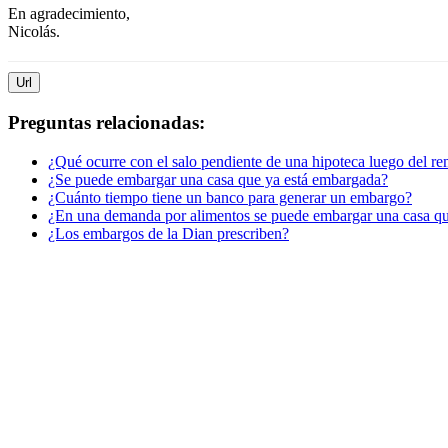
En agradecimiento,
Nicolás.
Url
Preguntas relacionadas:
¿Qué ocurre con el salo pendiente de una hipoteca luego del re
¿Se puede embargar una casa que ya está embargada?
¿Cuánto tiempo tiene un banco para generar un embargo?
¿En una demanda por alimentos se puede embargar una casa q
¿Los embargos de la Dian prescriben?