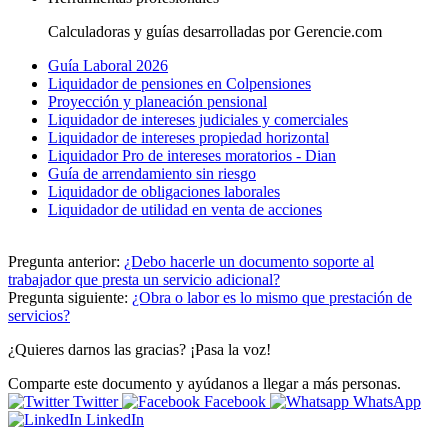
Calculadoras y guías desarrolladas por Gerencie.com
Guía Laboral 2026
Liquidador de pensiones en Colpensiones
Proyección y planeación pensional
Liquidador de intereses judiciales y comerciales
Liquidador de intereses propiedad horizontal
Liquidador Pro de intereses moratorios - Dian
Guía de arrendamiento sin riesgo
Liquidador de obligaciones laborales
Liquidador de utilidad en venta de acciones
Pregunta anterior:
¿Debo hacerle un documento soporte al
trabajador que presta un servicio adicional?
Pregunta siguiente:
¿Obra o labor es lo mismo que prestación de
servicios?
¿Quieres darnos las gracias? ¡Pasa la voz!
Comparte este documento y ayúdanos a llegar a más personas.
Twitter
Facebook
WhatsApp
LinkedIn