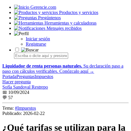
Gerencie.com
Productos y servicios
Pregúntenos
Herramientas y calculadoras
Mensajes recibidos
Iniciar sesión
Registrarse
Liquidador de renta personas naturales.
Su declaración paso a
paso con cálculos verificables.
Conózcalo aquí →
Portada
Preguntas
Impuestos
Hacer pregunta
Sofía Sandoval Restrepo
📅 10/09/2024
💬 57
Tema:
#Impuestos
Publicado:
2026-02-22
¿Qué tarifas se utilizan para la