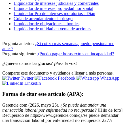
Liquidador de intereses judiciales y comerciales
Liquidador de intereses propiedad horizontal
Liquidador Pro de intereses moratorios - Dian
Guía de arrendamiento sin riesgo
Liquidador de obligaciones laborales
Liquidador de utilidad en venta de acciones
Pregunta anterior:
¿Si cotizo más semanas, puedo pensionarme
antes?
Pregunta siguiente:
¿Puedo pagar horas extras en incapacidad?
¿Quieres darnos las gracias? ¡Pasa la voz!
Comparte este documento y ayúdanos a llegar a más personas.
Twitter
Facebook
WhatsApp
LinkedIn
Forma de citar este artículo (APA):
Gerencie.com (2026, mayo 25).
¿Se puede demandar una
transacción laboral por enfermedad no recuperada?
[Hilo de foro].
Recuperado de https://www.gerencie.com/qa/se-puede-demandar-
una-transaccion-laboral-por-enfermedad-no-recuperada-2277/