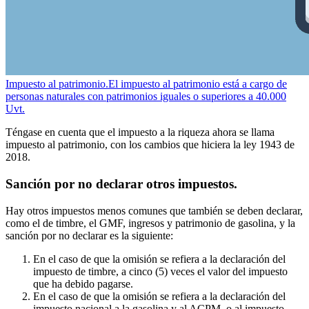
Impuesto al patrimonio.
El impuesto al patrimonio está a cargo de
personas naturales con patrimonios iguales o superiores a 40.000
Uvt.
Téngase en cuenta que el impuesto a la riqueza ahora se llama
impuesto al patrimonio, con los cambios que hiciera la ley 1943 de
2018.
Sanción por no declarar otros impuestos.
Hay otros impuestos menos comunes que también se deben declarar,
como el de timbre, el GMF, ingresos y patrimonio de gasolina, y la
sanción por no declarar es la siguiente:
En el caso de que la omisión se refiera a la declaración del
impuesto de timbre, a cinco (5) veces el valor del impuesto
que ha debido pagarse.
En el caso de que la omisión se refiera a la declaración del
impuesto nacional a la gasolina y al ACPM, o al impuesto