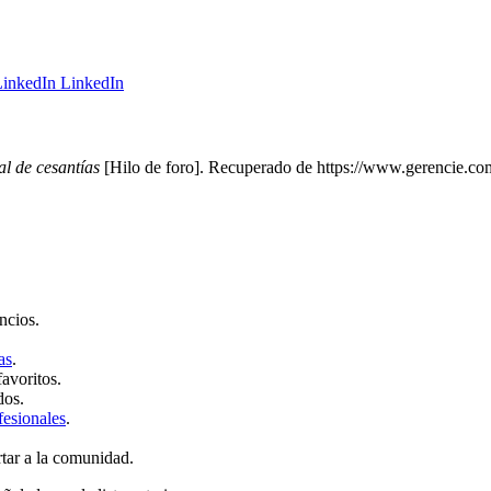
LinkedIn
al de cesantías
[Hilo de foro]. Recuperado de https://www.gerencie.com
ncios.
as
.
favoritos.
dos.
fesionales
.
rtar a la comunidad.