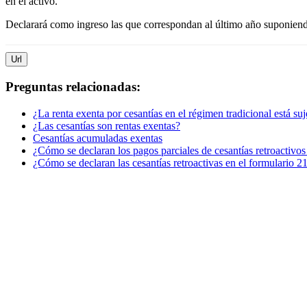
en el activo.
Declarará como ingreso las que correspondan al último año suponiend
Url
Preguntas relacionadas:
¿La renta exenta por cesantías en el régimen tradicional está suje
¿Las cesantías son rentas exentas?
Cesantías acumuladas exentas
¿Cómo se declaran los pagos parciales de cesantías retroacti
¿Cómo se declaran las cesantías retroactivas en el formulario 2