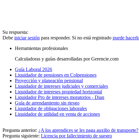
Su respuesta:
Debe
iniciar sesión
para responder. Si no está registrado
puede hacerl
Herramientas profesionales
Calculadoras y guías desarrolladas por Gerencie.com
Guía Laboral 2026
Liquidador de pensiones en Colpensiones
Proyección y planeación pensional
Liquidador de intereses judiciales y comerciales
Liquidador de intereses propiedad horizontal
Liquidador Pro de intereses moratorios - Dian
Guía de arrendamiento sin riesgo
Liquidador de obligaciones laborales
Liquidador de utilidad en venta de acciones
Pregunta anterior:
¿A los aprendices se les paga auxilio de transporte?
Pregunta siguiente:
Licencia por fallecimiento de suegro