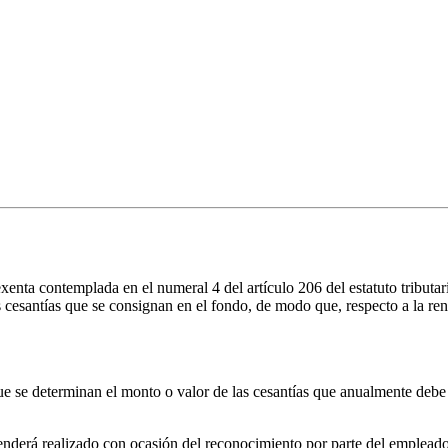
exenta contemplada en el numeral 4 del artículo 206 del estatuto tributari
as cesantías que se consignan en el fondo, de modo que, respecto a la ren
e se determinan el monto o valor de las cesantías que anualmente debe d
ntenderá realizado con ocasión del reconocimiento por parte del empleado