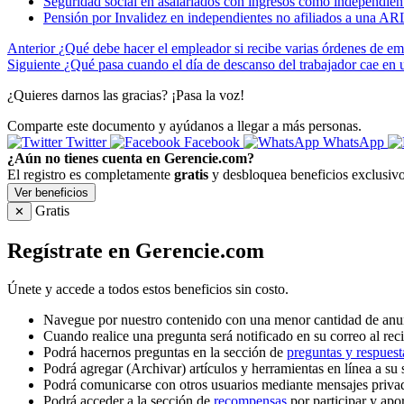
Seguridad social en asalariados con ingresos como independien
Pensión por Invalidez en independientes no afiliados a una AR
Anterior
¿Qué debe hacer el empleador si recibe varias órdenes de em
Siguiente
¿Qué pasa cuando el día de descanso del trabajador cae en u
¿Quieres darnos las gracias? ¡Pasa la voz!
Comparte este documento y ayúdanos a llegar a más personas.
Twitter
Facebook
WhatsApp
¿Aún no tienes cuenta en Gerencie.com?
El registro es completamente
gratis
y desbloquea beneficios exclusivo
Ver beneficios
Gratis
✕
Regístrate en Gerencie.com
Únete y accede a todos estos beneficios sin costo.
Navegue por nuestro contenido con una menor cantidad de anu
Cuando realice una pregunta será notificado en su correo al reci
Podrá hacernos preguntas en la sección de
preguntas y respuest
Podrá agregar (Archivar) artículos y herramientas en línea a su 
Podrá comunicarse con otros usuarios mediante mensajes priva
Podrá acceder a la sección de
recompensas
por participar y apo