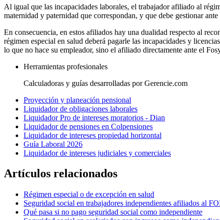
Al igual que las incapacidades laborales, el trabajador afiliado al ré
maternidad y paternidad que correspondan, y que debe gestionar ante
En consecuencia, en estos afiliados hay una dualidad respecto al recon
régimen especial en salud deberá pagarle las incapacidades y licencias
lo que no hace su empleador, sino el afiliado directamente ante el Fos
Herramientas profesionales
Calculadoras y guías desarrolladas por Gerencie.com
Proyección y planeación pensional
Liquidador de obligaciones laborales
Liquidador Pro de intereses moratorios - Dian
Liquidador de pensiones en Colpensiones
Liquidador de intereses propiedad horizontal
Guía Laboral 2026
Liquidador de intereses judiciales y comerciales
Artículos relacionados
Régimen especial o de excepción en salud
Seguridad social en trabajadores independientes afiliados al
Qué pasa si no pago seguridad social como independiente