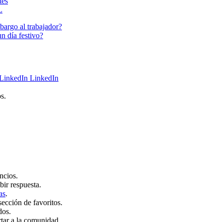
tes
L
bargo al trabajador?
n día festivo?
LinkedIn
s.
ncios.
bir respuesta.
as
.
sección de favoritos.
dos.
rtar a la comunidad.