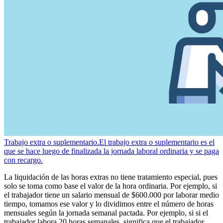
Trabajo extra o suplementario.
El trabajo extra o suplementario es el
que se hace luego de finalizada la jornada laboral ordinaria y se paga
con recargo.
La liquidación de las horas extras no tiene tratamiento especial, pues
solo se toma como base el valor de la hora ordinaria. Por ejemplo, si
el trabajador tiene un salario mensual de $600.000 por laborar medio
tiempo, tomamos ese valor y lo dividimos entre el número de horas
mensuales según la jornada semanal pactada. Por ejemplo, si si el
trabajador labora 20 horas semanales, significa que el trabajador