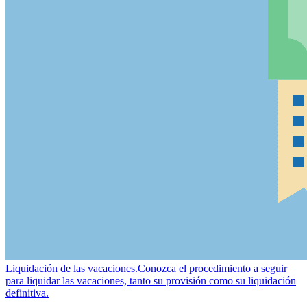
Liquidación de las vacaciones.
Conozca el procedimiento a seguir
para liquidar las vacaciones, tanto su provisión como su liquidación
definitiva.